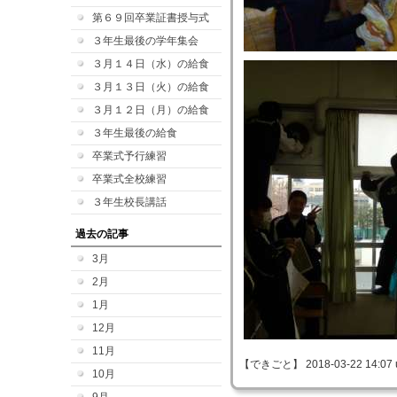
第６９回卒業証書授与式
３年生最後の学年集会
３月１４日（水）の給食
３月１３日（火）の給食
３月１２日（月）の給食
３年生最後の給食
卒業式予行練習
卒業式全校練習
３年生校長講話
過去の記事
3月
2月
1月
12月
11月
【できごと】 2018-03-22 14:07 
10月