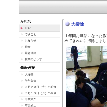
カテゴリ
大掃除
TOP
できごと
１年間お世話になった教
めてきれいに掃除しまし
お知らせ
給食
緊急連絡
授業のようす
最新の更新
大掃除
学年集会
３月２０日（火）の給食
３月１９日（月）の給食
卒業式２
卒業式１