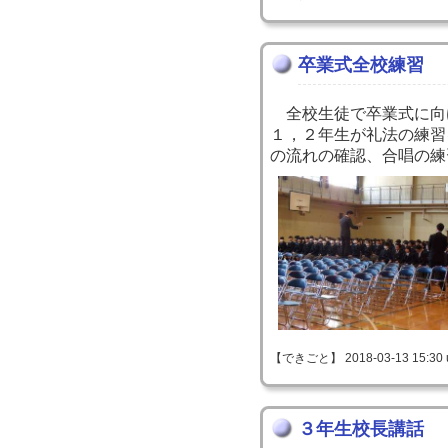
卒業式全校練習
全校生徒で卒業式に向
１，２年生が礼法の練習
の流れの確認、合唱の練
【できごと】 2018-03-13 15:30 
３年生校長講話