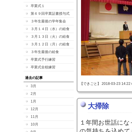
卒業式１
第６９回卒業証書授与式
３年生最後の学年集会
３月１４日（水）の給食
３月１３日（火）の給食
３月１２日（月）の給食
３年生最後の給食
卒業式予行練習
卒業式全校練習
過去の記事
【できごと】 2018-03-23 14:22 
3月
2月
1月
大掃除
12月
11月
１年間お世話にな
10月
の気持ちを込めて