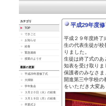
カテゴリ
平成29年度
TOP
できごと
平成２９年度終了
お知らせ
生の代表生徒が校
給食
りました。
緊急連絡
生徒は終了式のあ
授業のようす
知表を受け取りま
最新の更新
保護者のみなさま
平成29年度修了式
開進第三中学校の
大掃除
をいただき大変あ
学年集会
３月２０日（火）の給食
３月１９日（月）の給食
卒業式２