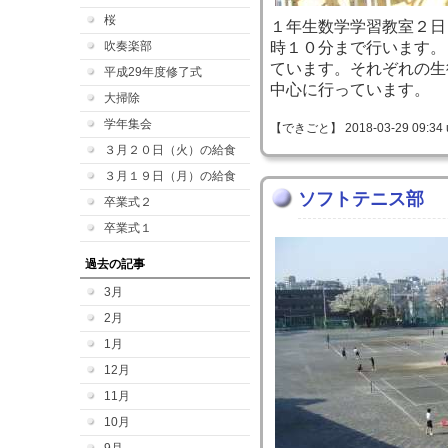
桜
１年生数学学習教室２日
吹奏楽部
時１０分まで行います。
ています。それぞれの生
平成29年度修了式
中心に行っています。
大掃除
学年集会
【できごと】 2018-03-29 09:34 
３月２０日（火）の給食
３月１９日（月）の給食
ソフトテニス部
卒業式２
卒業式１
過去の記事
3月
2月
1月
12月
11月
10月