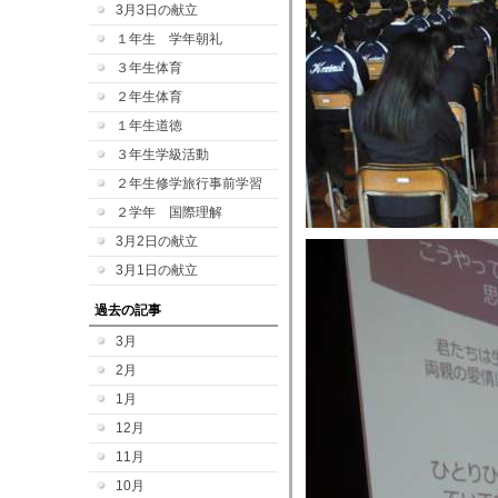
3月3日の献立
１年生 学年朝礼
３年生体育
２年生体育
１年生道徳
３年生学級活動
２年生修学旅行事前学習
２学年 国際理解
3月2日の献立
3月1日の献立
過去の記事
3月
2月
1月
12月
11月
10月