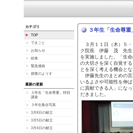
カテゴリ
３年生「生命尊重
TOP
できごと
３月１１日（木）５・
ク院長 伊藤 茂 先生
お知らせ
を実施しました。「生命
給食
の大切さを深く自覚する
緊急連絡
とを深く考える機会とな
授業のようす
伊藤先生のまとめの言
いるよさや可能性を伸ば
最新の更新
に貢献できる人」になっ
３年生「生命尊重」特別
だきました。
講座
３年生集合写真
3月8日の献立
3月5日の献立
3月4日の献立