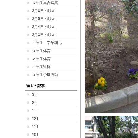
３年生集合写真
3月8日の献立
3月5日の献立
3月4日の献立
3月3日の献立
１年生 学年朝礼
３年生体育
２年生体育
１年生道徳
３年生学級活動
過去の記事
3月
2月
1月
12月
11月
10月