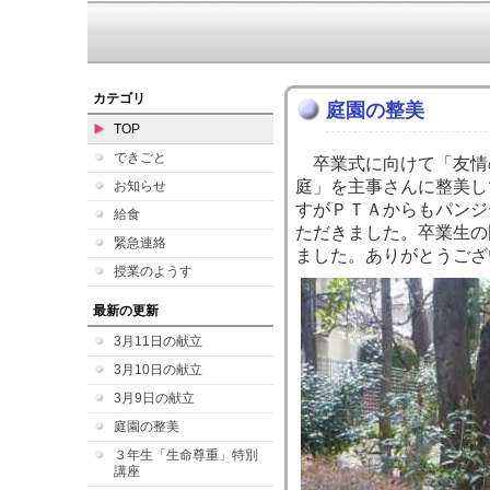
７
カテゴリ
庭園の整美
TOP
できごと
卒業式に向けて「友情
庭」を主事さんに整美し
お知らせ
すがＰＴＡからもパンジ
給食
ただきました。卒業生の
緊急連絡
ました。ありがとうござ
授業のようす
最新の更新
3月11日の献立
3月10日の献立
3月9日の献立
庭園の整美
３年生「生命尊重」特別
講座