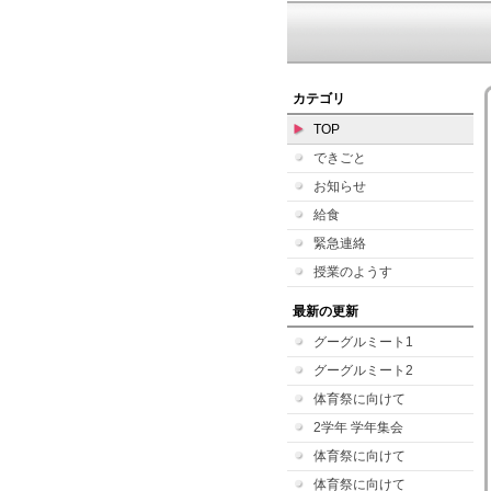
カテゴリ
TOP
できごと
お知らせ
給食
緊急連絡
授業のようす
最新の更新
グーグルミート1
グーグルミート2
体育祭に向けて
2学年 学年集会
体育祭に向けて
体育祭に向けて