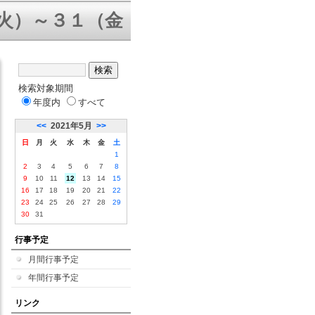
～３１（金）三者面談 ８／５（水
検索対象期間
年度内
すべて
<<
2021年5月
>>
日
月
火
水
木
金
土
1
2
3
4
5
6
7
8
9
10
11
12
13
14
15
16
17
18
19
20
21
22
23
24
25
26
27
28
29
30
31
行事予定
月間行事予定
年間行事予定
リンク