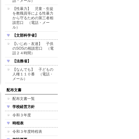
話・メール）
【性暴力】 児童・生徒
を教職員等による性暴力
から守るための第三者相
談窓口 （電話・メー
ル）
【文部科学省】
【いじめ・友達】 子供
のSOSの相談窓口 （電
話２４時間）
【法務省】
【なんでも】 子どもの
人権１１０番 （電話・
メール）
配布文書
配布文書一覧
学校経営方針
令和３年度
時程表
令和３年度時程表