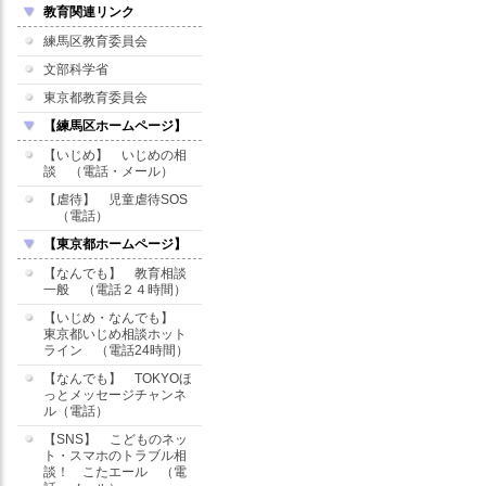
教育関連リンク
練馬区教育委員会
文部科学省
東京都教育委員会
【練馬区ホームページ】
【いじめ】 いじめの相
談 （電話・メール）
【虐待】 児童虐待SOS
（電話）
【東京都ホームページ】
【なんでも】 教育相談
一般 （電話２４時間）
【いじめ・なんでも】
東京都いじめ相談ホット
ライン （電話24時間）
【なんでも】 TOKYOほ
っとメッセージチャンネ
ル（電話）
【SNS】 こどものネッ
ト・スマホのトラブル相
談！ こたエール （電