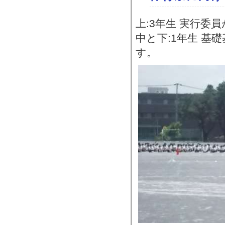
上:3年生 実行委
中と下:1年生 基
す。