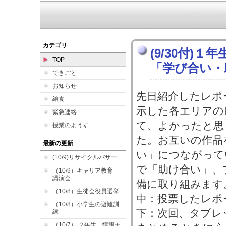
カテゴリ
(9/30付)
TOP
「学び合い・
できごと
お知らせ
先日紹介したレポ
給食
示した各エリアの
緊急連絡
て、よかったと思
授業のようす
た。お互いの作品
最新の更新
い」につながって
(10/9)リサイクルバザー
で「助け合い」、
（10/9）キャリア教育
講演会
備に取り組みます
（10/8）生徒会役員選挙
中：投票したレポ
（10/8）小学生の避難訓
下：次回、タブレ
練
（10/7） ２年生 情報モ