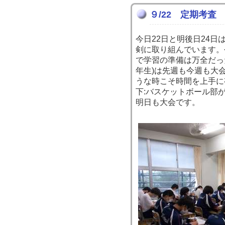
９/22 定期考査
今日22日と明後日24
剣に取り組んでいます。
で学習の準備は万全だっ
年生)は先週も今週も大
うな時こそ時間を上手に
下:バスケットボール部
明日も大会です。