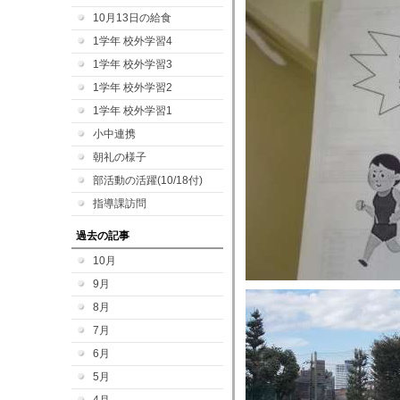
10月13日の給食
1学年 校外学習4
1学年 校外学習3
1学年 校外学習2
1学年 校外学習1
小中連携
朝礼の様子
部活動の活躍(10/18付)
指導課訪問
過去の記事
10月
9月
8月
7月
6月
5月