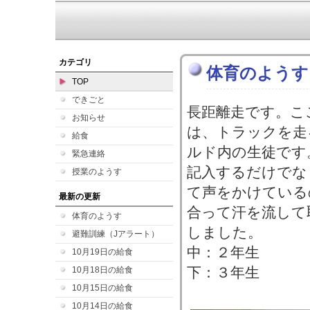
カテゴリ
体育のようす
TOP
できごと
長距離走です。こ
お知らせ
は、トラックを走
給食
ルド内の生徒です
緊急連絡
記入するだけでな
授業のようす
て声をかけている
最新の更新
合って汗を流して
体育のようす
しました。
避難訓練（Jアラート）
中：２年生
10月19日の給食
下：３年生
10月18日の給食
10月15日の給食
10月14日の給食