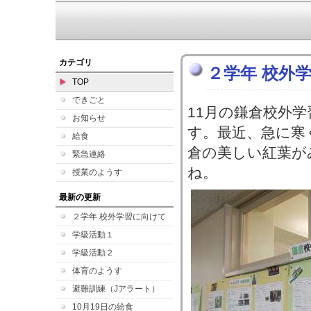
カテゴリ
２学年 校外
TOP
できごと
11月の鎌倉校外
お知らせ
す。最近、急に寒
給食
倉の美しい紅葉が
緊急連絡
ね。
授業のようす
最新の更新
２学年 校外学習に向けて
学級活動１
学級活動２
体育のようす
避難訓練（Jアラート）
10月19日の給食