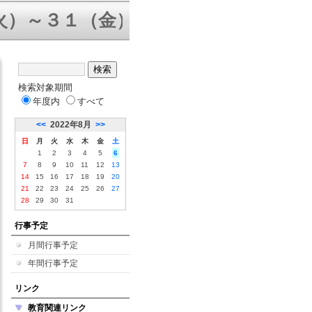
～３１（金）三者面談 ８／５（水
検索対象期間
年度内
すべて
<<
2022年8月
>>
日
月
火
水
木
金
土
1
2
3
4
5
6
7
8
9
10
11
12
13
14
15
16
17
18
19
20
21
22
23
24
25
26
27
28
29
30
31
行事予定
月間行事予定
年間行事予定
リンク
教育関連リンク