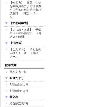
【性暴力】 児童・生徒
を教職員等による性暴力
から守るための第三者相
談窓口 （電話・メー
ル）
【文部科学省】
【いじめ・友達】 子供
のSOSの相談窓口 （電
話２４時間）
【法務省】
【なんでも】 子どもの
人権１１０番 （電話・
メール）
配布文書
配布文書一覧
給食だより
7月給食だより
6月給食だより
献立表
給食献立表7月