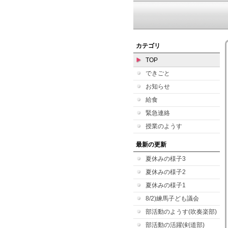
カテゴリ
TOP
できごと
お知らせ
給食
緊急連絡
授業のようす
最新の更新
夏休みの様子3
夏休みの様子2
夏休みの様子1
8/2)練馬子ども議会
部活動のようす(吹奏楽部)
部活動の活躍(剣道部)