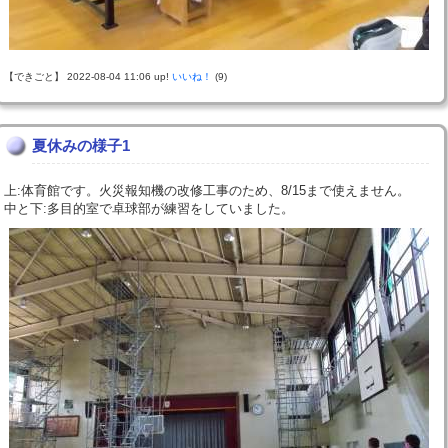
【できごと】 2022-08-04 11:06 up!
いいね！
(9)
夏休みの様子1
上:体育館です。火災報知機の改修工事のため、8/15まで使えません。
中と下:多目的室で卓球部が練習をしていました。