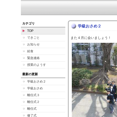
カテゴリ
学級おさめ２
TOP
できごと
また４月に会いましょう！
お知らせ
給食
緊急連絡
授業のようす
最新の更新
学級おさめ２
学級おさめ
離任式３
離任式２
離任式
修了式