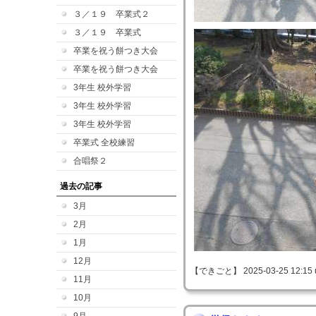
３／１９ 卒業式２
３／１９ 卒業式
卒業を祝う餅つき大会
卒業を祝う餅つき大会
3年生 校外学習
3年生 校外学習
3年生 校外学習
卒業式 全校練習
合唱祭２
過去の記事
3月
2月
1月
12月
【できごと】 2025-03-25 12:15 
11月
10月