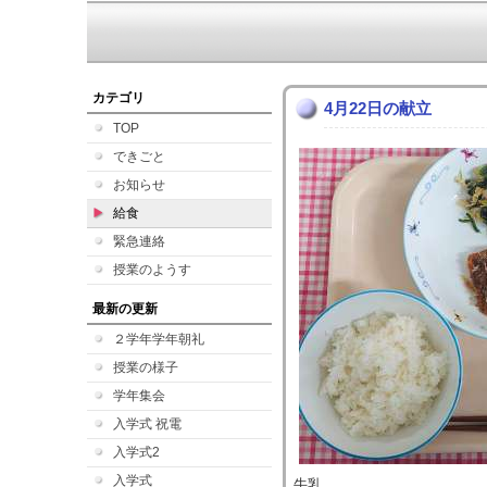
カテゴリ
4月22日の献立
TOP
できごと
お知らせ
給食
緊急連絡
授業のようす
最新の更新
２学年学年朝礼
授業の様子
学年集会
入学式 祝電
入学式2
入学式
牛乳