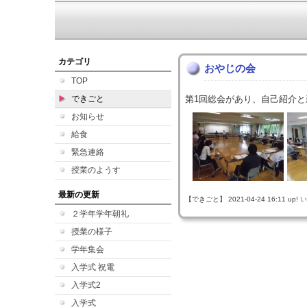
カテゴリ
おやじの会
TOP
できごと
第1回総会があり、自己紹介
お知らせ
給食
緊急連絡
授業のようす
最新の更新
【できごと】 2021-04-24 16:11 up!
い
２学年学年朝礼
授業の様子
学年集会
入学式 祝電
入学式2
入学式