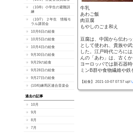
（10/8）小学生の避難訓
牛乳
練
あわご飯
（10/7） ２年生 情報モ
肉豆腐
ラル講習会
もやしのごま和え
10月6日の給食
豆腐は、中国から伝わっ
10月5日の給食
として使われ、貴族や武
10月4日の給食
した。江戸時代ごろには
9月30日の給食
んの「あわ」は、古くか
9月29の給食
ヨーロッパでは新石器時
ミンB群や食物繊維や鉄
9月28日の給食
9月27日の給食
【給食】 2021-10-07 07:57 up!
(10/6)練馬区連合音楽会
過去の記事
10月
9月
8月
7月