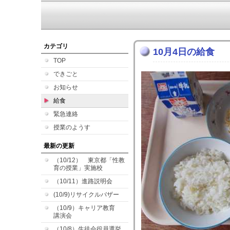
カテゴリ
10月4日の給食
TOP
できごと
お知らせ
給食
緊急連絡
授業のようす
最新の更新
（10/12） 東京都「性教
育の授業」実施校
（10/11）進路説明会
(10/9)リサイクルバザー
（10/9）キャリア教育
講演会
（10/8）生徒会役員選挙