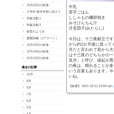
10月20日の給食
牛乳
２学年 校外学習に向けて
里芋ごはん
ししゃもの磯部焼き
学級活動１
みそけんちん汁
学級活動２
月見団子(みたらし)
体育のようす
避難訓練（Jアラート）
今日は、十三夜献立です
から約1か月後に巡って
10月19日の給食
月だと言われて昔から大
10月18日の給食
は十三夜のどちらかの一
10月15日の給食
見月」と呼び、縁起が悪
の夜は、晴れることが多
過去の記事
いう言葉もあります。今
10月
いね。
9月
【給食】 2021-10-21 10:55 up!
8月
7月
6月
5月