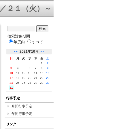
／２１（火）～３１（金）三者面談 
検索対象期間
年度内
すべて
<<
2021年10月
>>
日
月
火
水
木
金
土
1
2
3
4
5
6
7
8
9
10
11
12
13
14
15
16
17
18
19
20
21
22
23
24
25
26
27
28
29
30
31
行事予定
月間行事予定
年間行事予定
リンク