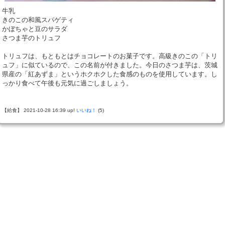
牛乳
きのこの和風スパゲティ
かぼちゃと豆のサラダ
さつま芋のトリュフ
トリュフは、もともとはチョコレートのお菓子です。高級きのこの「トリ
ュフ」に似ているので、この名前が付きました。今日のさつま芋は、茨城
県産の「紅あずま」というホクホクした食感のものを使用しています。し
っかり食べて午後も元気に過ごしましょう。
【給食】 2021-10-28 16:39 up!
いいね！
(5)