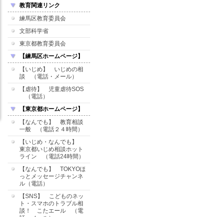
教育関連リンク
練馬区教育委員会
文部科学省
東京都教育委員会
【練馬区ホームページ】
【いじめ】 いじめの相
談 （電話・メール）
【虐待】 児童虐待SOS
（電話）
【東京都ホームページ】
【なんでも】 教育相談
一般 （電話２４時間）
【いじめ・なんでも】
東京都いじめ相談ホット
ライン （電話24時間）
【なんでも】 TOKYOほ
っとメッセージチャンネ
ル（電話）
【SNS】 こどものネッ
ト・スマホのトラブル相
談！ こたエール （電