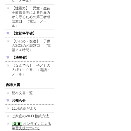
話・メール）
【性暴力】 児童・生徒
を教職員等による性暴力
から守るための第三者相
談窓口 （電話・メー
ル）
【文部科学省】
【いじめ・友達】 子供
のSOSの相談窓口 （電
話２４時間）
【法務省】
【なんでも】 子どもの
人権１１０番 （電話・
メール）
配布文書
配布文書一覧
お知らせ
11月給食だより
ご家庭のWi-Fi 接続方法
オンラインによる
学習支援について