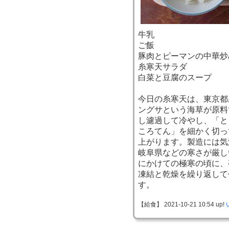
牛乳
ご飯
豚肉とピーマンの中華炒
糸寒天サラダ
白菜と豆腐のスープ
今日の糸寒天は、東京都
ングサという海草が原料
し濾過して冷やし、「と
ころてん」を細かく切っ
上がります。製造には気
岐阜県などの寒さが厳し
にかけての極寒の頃に、
凍結と乾燥を繰り返して
す。
【給食】 2021-10-21 10:54 up!