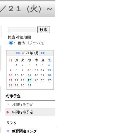
／２１（火）～３１（金）三者面談
検索対象期間
年度内
すべて
<<
2021年3月
>>
日
月
火
水
木
金
土
1
2
3
4
5
6
7
8
9
10
11
12
13
14
15
16
17
18
19
20
21
22
23
24
25
26
27
28
29
30
31
行事予定
月間行事予定
年間行事予定
リンク
教育関連リンク