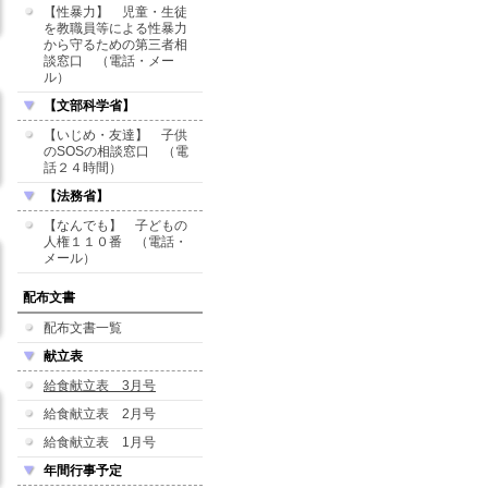
【性暴力】 児童・生徒
を教職員等による性暴力
から守るための第三者相
談窓口 （電話・メー
ル）
【文部科学省】
【いじめ・友達】 子供
のSOSの相談窓口 （電
話２４時間）
【法務省】
【なんでも】 子どもの
人権１１０番 （電話・
メール）
配布文書
配布文書一覧
献立表
給食献立表 3月号
給食献立表 2月号
給食献立表 1月号
年間行事予定