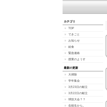
カテゴリ
TOP
できごと
お知らせ
給食
緊急連絡
授業のようす
最新の更新
大掃除
学年集会
3月23日の献立
3月22日の献立
球技大会？？
在校生から。