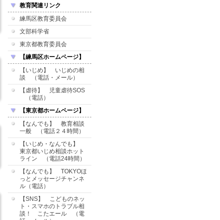
教育関連リンク
練馬区教育委員会
文部科学省
東京都教育委員会
【練馬区ホームページ】
【いじめ】 いじめの相
談 （電話・メール）
【虐待】 児童虐待SOS
（電話）
【東京都ホームページ】
【なんでも】 教育相談
一般 （電話２４時間）
【いじめ・なんでも】
東京都いじめ相談ホット
ライン （電話24時間）
【なんでも】 TOKYOほ
っとメッセージチャンネ
ル（電話）
【SNS】 こどものネッ
ト・スマホのトラブル相
談！ こたエール （電