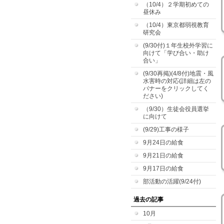
（10/4）２学期初めての
昼休み
（10/4）東京都弱視教育
研究会
(9/30付)１年生校外学習に
向けて「学び合い・助け
合い」
(9/30再掲)(4/8付)地震・風
水害時の対応(詳細は左の
バナーをクリックしてく
ださい)
（9/30）生徒会役員選挙
に向けて
(9/29)工事の様子
9月24日の給食
9月21日の給食
9月17日の給食
部活動の活躍(9/24付)
過去の記事
10月