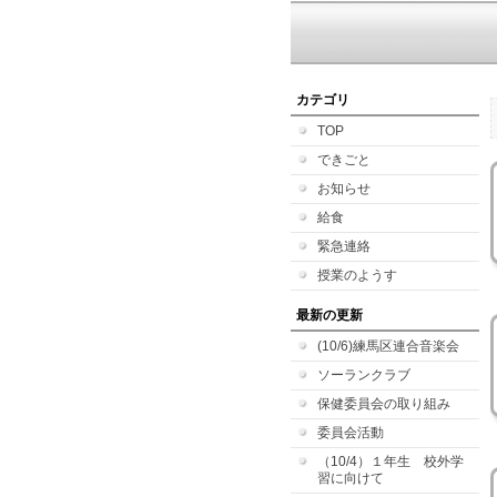
カテゴリ
TOP
できごと
お知らせ
給食
緊急連絡
授業のようす
最新の更新
(10/6)練馬区連合音楽会
ソーランクラブ
保健委員会の取り組み
委員会活動
（10/4）１年生 校外学
習に向けて