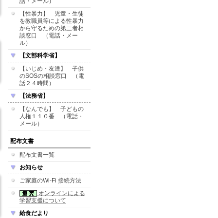
話・メール）
【性暴力】 児童・生徒
を教職員等による性暴力
から守るための第三者相
談窓口 （電話・メー
ル）
【文部科学省】
【いじめ・友達】 子供
のSOSの相談窓口 （電
話２４時間）
【法務省】
【なんでも】 子どもの
人権１１０番 （電話・
メール）
配布文書
配布文書一覧
お知らせ
ご家庭のWi-Fi 接続方法
オンラインによる
学習支援について
給食だより