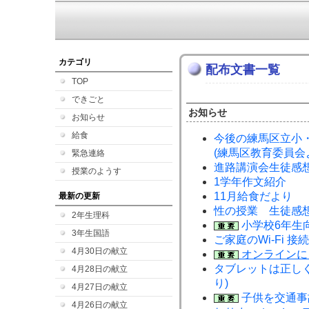
カテゴリ
配布文書一覧
TOP
できごと
お知らせ
お知らせ
給食
今後の練馬区立小
(練馬区教育委員会
緊急連絡
進路講演会生徒感
授業のようす
1学年作文紹介
11月給食だより
最新の更新
性の授業 生徒感
2年生理科
小学校6年生
3年生国語
ご家庭のWi-Fi 接
4月30日の献立
オンラインに
タブレットは正し
4月28日の献立
り)
4月27日の献立
子供を交通事
4月26日の献立