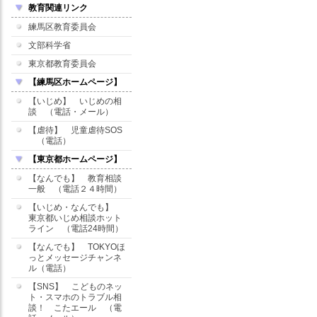
教育関連リンク
練馬区教育委員会
文部科学省
東京都教育委員会
【練馬区ホームページ】
【いじめ】 いじめの相
談 （電話・メール）
【虐待】 児童虐待SOS
（電話）
【東京都ホームページ】
【なんでも】 教育相談
一般 （電話２４時間）
【いじめ・なんでも】
東京都いじめ相談ホット
ライン （電話24時間）
【なんでも】 TOKYOほ
っとメッセージチャンネ
ル（電話）
【SNS】 こどものネッ
ト・スマホのトラブル相
談！ こたエール （電