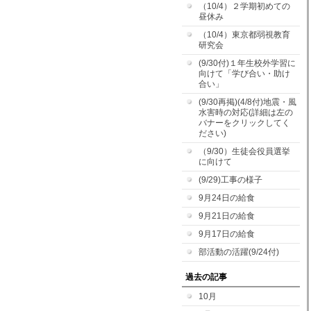
（10/4）２学期初めての
昼休み
（10/4）東京都弱視教育
研究会
(9/30付)１年生校外学習に
向けて「学び合い・助け
合い」
(9/30再掲)(4/8付)地震・風
水害時の対応(詳細は左の
バナーをクリックしてく
ださい)
（9/30）生徒会役員選挙
に向けて
(9/29)工事の様子
9月24日の給食
9月21日の給食
9月17日の給食
部活動の活躍(9/24付)
過去の記事
10月