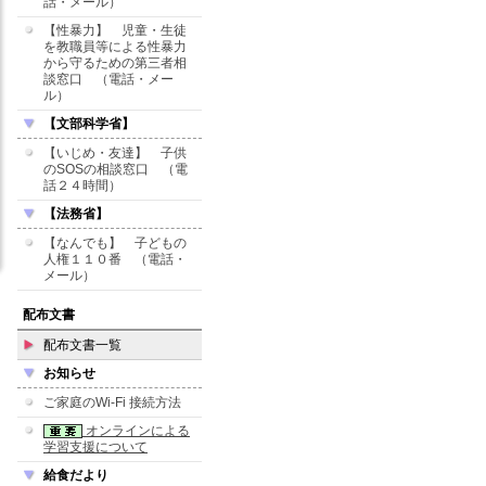
話・メール）
【性暴力】 児童・生徒
を教職員等による性暴力
から守るための第三者相
談窓口 （電話・メー
ル）
【文部科学省】
【いじめ・友達】 子供
のSOSの相談窓口 （電
話２４時間）
【法務省】
【なんでも】 子どもの
人権１１０番 （電話・
メール）
配布文書
配布文書一覧
お知らせ
ご家庭のWi-Fi 接続方法
オンラインによる
学習支援について
給食だより