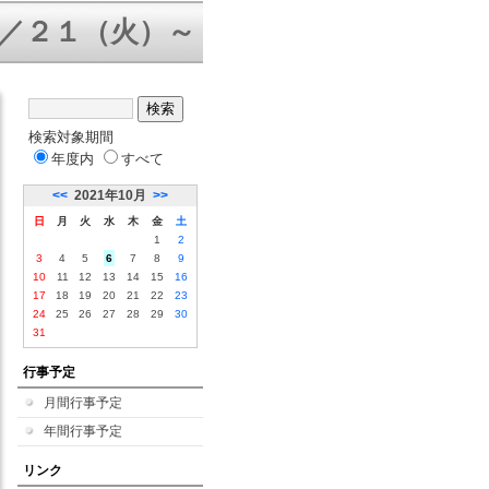
／２１（火）～３１（金）三者面談
検索対象期間
年度内
すべて
<<
2021年10月
>>
日
月
火
水
木
金
土
1
2
3
4
5
6
7
8
9
10
11
12
13
14
15
16
17
18
19
20
21
22
23
24
25
26
27
28
29
30
31
行事予定
月間行事予定
年間行事予定
リンク