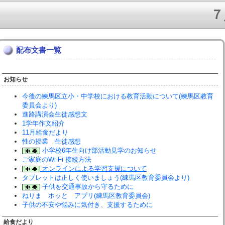
７
配布文書一覧
お知らせ
今後の練馬区立小・中学校における教育活動について(練馬区教育
委員会より)
進路講演会生徒感想文
1学年作文紹介
11月給食だより
性の授業 生徒感想
小学校6年生向け部活動見学のお知らせ
ご家庭のWi-Fi 接続方法
オンラインによる学習支援について
タブレットは正しく使いましょう(練馬区教育委員会より)
子供を交通事故から守るために
ねりま ホッと アプリ(練馬区教育委員会)
子供の不安や悩みに気付き、支援するために
給食だより