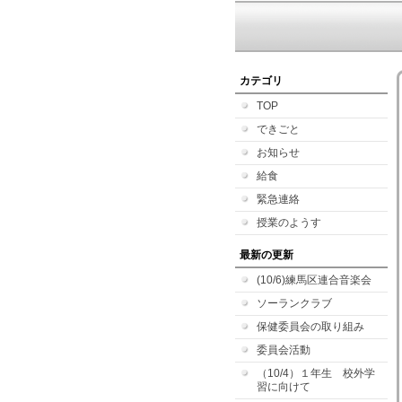
カテゴリ
TOP
できごと
お知らせ
給食
緊急連絡
授業のようす
最新の更新
(10/6)練馬区連合音楽会
ソーランクラブ
保健委員会の取り組み
委員会活動
（10/4）１年生 校外学
習に向けて