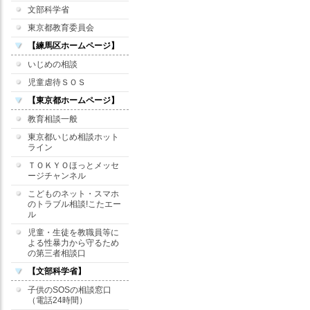
文部科学省
東京都教育委員会
【練馬区ホームページ】
いじめの相談
児童虐待ＳＯＳ
【東京都ホームページ】
教育相談一般
東京都いじめ相談ホット
ライン
ＴＯＫＹＯほっとメッセ
ージチャンネル
こどものネット・スマホ
のトラブル相談!こたエー
ル
児童・生徒を教職員等に
よる性暴力から守るため
の第三者相談口
【文部科学省】
子供のSOSの相談窓口
（電話24時間）