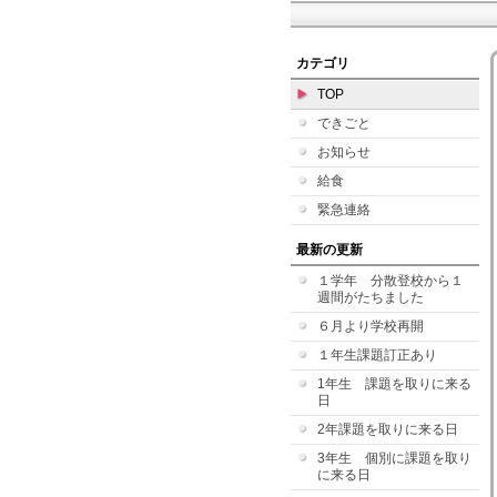
カテゴリ
TOP
できごと
お知らせ
給食
緊急連絡
最新の更新
１学年 分散登校から１
週間がたちました
６月より学校再開
１年生課題訂正あり
1年生 課題を取りに来る
日
2年課題を取りに来る日
3年生 個別に課題を取り
に来る日