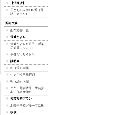
【法務省】
子どもの人権110番（電
話・メール）
配布文書
配布文書一覧
保健だより
保健だより６月号（感染
症対策について）
保健だより６月号
証明書
転（退）学届
生徒手帳再発行願
転（編）入届
住所・電話番号・生徒指
名・保護者指名
授業改善プラン
北町中学校グループ活動
校歌