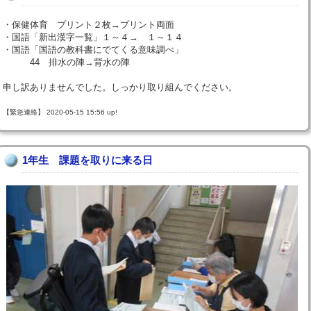
・保健体育 プリント２枚→プリント両面
・国語「新出漢字一覧」１～４→ １～１４
・国語「国語の教科書にでてくる意味調べ」
44 排水の陣→背水の陣
申し訳ありませんでした。しっかり取り組んでください。
【緊急連絡】 2020-05-15 15:56 up!
1年生 課題を取りに来る日