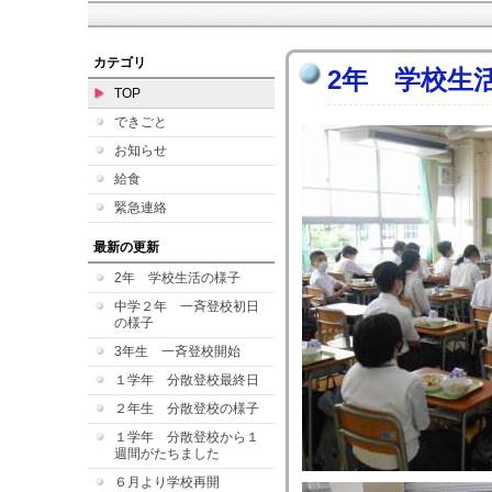
カテゴリ
2年 学校生
TOP
できごと
お知らせ
給食
緊急連絡
最新の更新
2年 学校生活の様子
中学２年 一斉登校初日
の様子
3年生 一斉登校開始
１学年 分散登校最終日
２年生 分散登校の様子
１学年 分散登校から１
週間がたちました
６月より学校再開