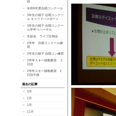
回
令和6年度合唱コンクール
3年生の様子 合唱コンクー
ル キャリアパスポート
3年生の様子 合唱コンクー
ル学年リハーサル
生徒会 ライブ定例会
2学年 合唱コンクール練
習
3年生の様子 合唱コン練習
2学年スキー移動教室 ３
日目
2学年スキー移動教室 2
日目午後
過去の記事
3月
2月
1月
11月