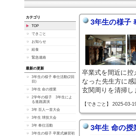
カテゴリ
3年生の様子 
TOP
できごと
お知らせ
給食
緊急連絡
最新の更新
卒業式を間近に控
3年生の様子 奉仕活動(2回
なった先生方に感
目)
玄関周りを清掃し
3年生 命の授業
2学年の様子 3年生によ
る進路講演
【できごと】 2025-03-19 2
3年 百人一首大会
3年生 球技大会
3年 奉仕活動
3年生 命の授
3年生の様子 卒業式練習初