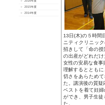
2016年度
2015年度
2014年度
13日(木)の５時
ニティクリニック
招きして「命の授
の出産がどれだけ
女性の安易な食事
理解するとともに
切さをあらためて
た。講演後の質疑
ベストを着て妊婦
ができ、男子生徒
た。