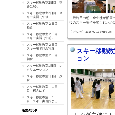
スキー移動教室2日目 宿
舎に戻り
スキー移動教室2日目 ス
キー実習（午後）
最終日の朝、全生徒が部屋の
後のスキー実習を楽しむため
スキー移動教室２日目
昼食
【できごと】 2026-02-18 07:50 up!
スキー移動教室２日目
スキー実習（午前）
スキー移動教室２日目
スキー場で記念写真
スキー移動教
スキー移動教室２日目
ョン
朝食
スキー移動教室1日目 レ
クリエーション
スキー移動教室1日目 夕
食
スキー移動教室 １日
目 宿舎にて
スキー移動教室 １日
目 スキー実習始まる
過去の記事
レク係主催によ