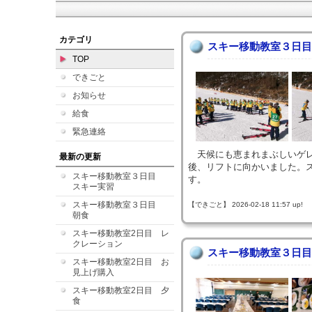
カテゴリ
スキー移動教室３日目
TOP
できごと
お知らせ
給食
緊急連絡
天候にも恵まれまぶしいゲレ
最新の更新
後、リフトに向かいました。
スキー移動教室３日目
す。
スキー実習
スキー移動教室３日目
【できごと】 2026-02-18 11:57 up!
朝食
スキー移動教室2日目 レ
クレーション
スキー移動教室３日目
スキー移動教室2日目 お
見上げ購入
スキー移動教室2日目 夕
食