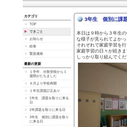
カテゴリ
3年生 個別に課
TOP
できごと
本日は９時から３年生の
な様子が見られてよかっ
お知らせ
それぞれで家庭学習を行
給食
家庭学習の日々が続きま
緊急連絡
しっかり取り組んでくだ
最新の更新
１学年 分散登校から１
週間がたちました
６月より学校再開
１年生課題訂正あり
1年生 課題を取りに来る
日
2年課題を取りに来る日
3年生 個別に課題を取り
に来る日