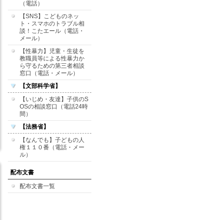
（電話）
【SNS】こどものネッ
ト・スマホのトラブル相
談！こたエール（電話・
メール）
【性暴力】児童・生徒を
教職員等による性暴力か
ら守るための第三者相談
窓口（電話・メール）
【文部科学省】
【いじめ・友達】子供のS
OSの相談窓口（電話24時
間）
【法務省】
【なんでも】子どもの人
権１１０番（電話・メー
ル）
配布文書
配布文書一覧