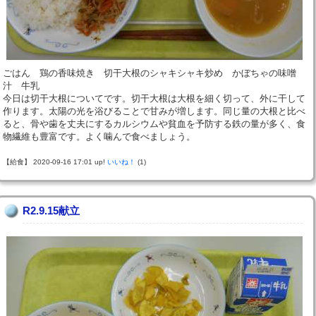
ごはん 鶏の香味焼き 切干大根のシャキシャキ炒め かぼちゃの味噌
汁 牛乳
今日は切干大根についてです。切干大根は大根を細く切って、外に干して
作ります。太陽の光を浴びることで甘みが増します。同じ量の大根と比べ
ると、骨や歯を丈夫にするカルシウムや貧血を予防する鉄の量が多く、食
物繊維も豊富です。よく噛んで食べましょう。
【給食】 2020-09-16 17:01 up!
いいね！
(1)
R2.9.15献立