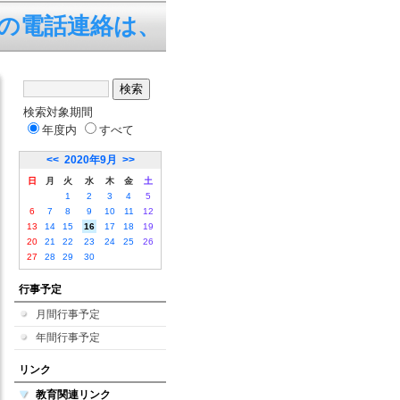
話連絡は、平日の7:45～19
検索対象期間
年度内
すべて
<<
2020年9月
>>
日
月
火
水
木
金
土
1
2
3
4
5
6
7
8
9
10
11
12
13
14
15
16
17
18
19
20
21
22
23
24
25
26
27
28
29
30
行事予定
月間行事予定
年間行事予定
リンク
教育関連リンク