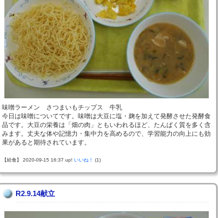
味噌ラーメン さつまいもチップス 牛乳
今日は味噌についてです。味噌は大豆に塩・麹を加えて発酵させた発酵食
品です。大豆の栄養は「畑の肉」ともいわれるほど、たんぱく質を多く含
みます。丈夫な体や記憶力・集中力を高めるので、学習能力の向上にも効
果があると期待されています。
【給食】 2020-09-15 16:37 up!
いいね！
(1)
R2.9.14献立