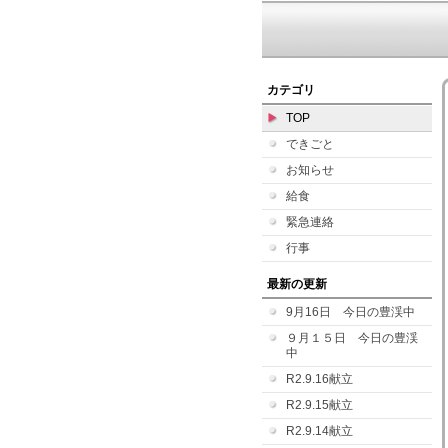
カテゴリ
TOP
できごと
お知らせ
給食
緊急連絡
行事
最新の更新
9月16日 今日の豊渓中
９月１５日 今日の豊渓
中
R2.9.16献立
R2.9.15献立
R2.9.14献立