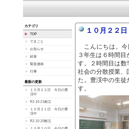
カテゴリ
１０月２２日
TOP
できごと
こんにちは。今
お知らせ
３年生は６時間目
給食
す。２時間目は数
緊急連絡
社会の分散授業、
行事
た。豊渓中の生徒
最新の更新
す。
１０月２２日 今日の豊
渓中
R2.10.21献立
１０月２１日 今日の豊
渓中
R2.10.20献立
１０月２０日 今日の豊