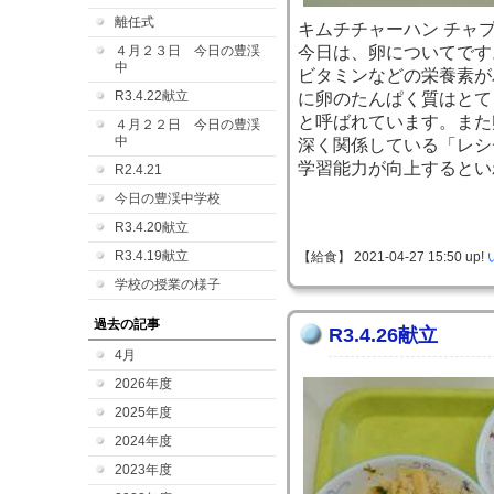
離任式
キムチチャーハン チャプ
４月２３日 今日の豊渓
今日は、卵についてです
中
ビタミンなどの栄養素が
R3.4.22献立
に卵のたんぱく質はとて
と呼ばれています。また
４月２２日 今日の豊渓
中
深く関係している「レシ
学習能力が向上するとい
R2.4.21
今日の豊渓中学校
R3.4.20献立
R3.4.19献立
【給食】 2021-04-27 15:50 up!
学校の授業の様子
過去の記事
R3.4.26献立
4月
2026年度
2025年度
2024年度
2023年度