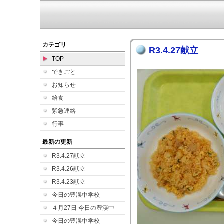
カテゴリ
R3.4.27献立
TOP
できごと
お知らせ
給食
緊急連絡
行事
最新の更新
R3.4.27献立
R3.4.26献立
R3.4.23献立
今日の豊渓中学校
４月27日 今日の豊渓中
今日の豊渓中学校