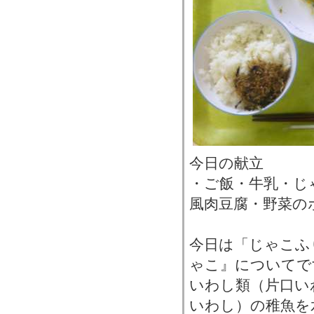
今日の献立
・ご飯・牛乳・じ
風肉豆腐・野菜の
今日は「じゃこふ
ゃこ』についてで
いわし類（片口い
いわし）の稚魚を