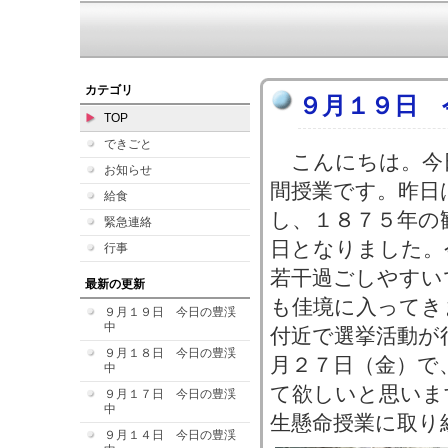
カテゴリ
９月１９日 
TOP
できごと
こんにちは。今
お知らせ
間授業です。昨日は
給食
し、１８７５年の
緊急連絡
日となりました。
行事
若干過ごしやすい
最新の更新
も佳境に入ってき
９月１９日 今日の豊渓
中
付近で選挙活動が
９月１８日 今日の豊渓
月２７日（金）で
中
て欲しいと思いま
９月１７日 今日の豊渓
中
生懸命授業に取り
９月１４日 今日の豊渓