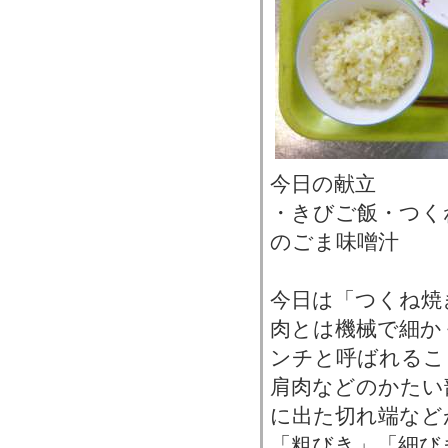
今日の献立
・きびご飯・つく
のごま味噌汁
今日は「つくね焼
肉とは機械で細か
ンチと呼ばれるこ
肩肉などのかたい
に出た切れ端など
「粗びき」「細び