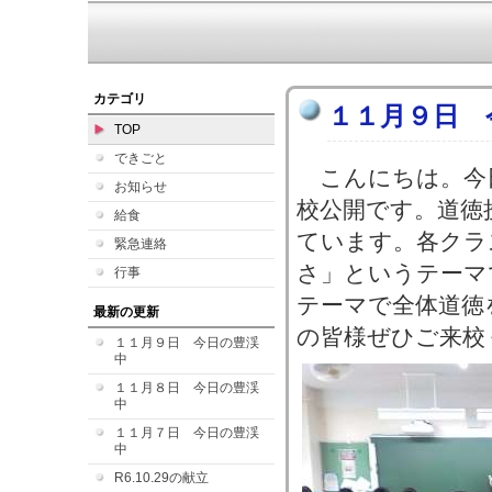
カテゴリ
１１月９日 
TOP
できごと
こんにちは。今
お知らせ
校公開です。道徳
給食
ています。各クラ
緊急連絡
さ」というテーマ
行事
テーマで全体道徳
最新の更新
の皆様ぜひご来校
１１月９日 今日の豊渓
中
１１月８日 今日の豊渓
中
１１月７日 今日の豊渓
中
R6.10.29の献立