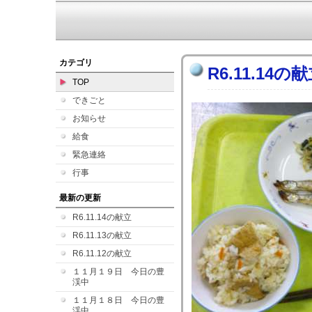
カテゴリ
R6.11.14の
TOP
できごと
お知らせ
給食
緊急連絡
行事
最新の更新
R6.11.14の献立
R6.11.13の献立
R6.11.12の献立
１１月１９日 今日の豊
渓中
１１月１８日 今日の豊
渓中