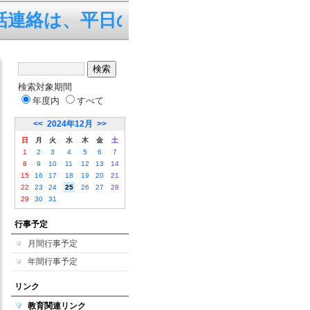
絡は、平日の7:45～19:0
検索対象期間
年度内
すべて
<<
2024年12月
>>
日
月
火
水
木
金
土
1
2
3
4
5
6
7
8
9
10
11
12
13
14
15
16
17
18
19
20
21
22
23
24
25
26
27
28
29
30
31
行事予定
月間行事予定
年間行事予定
リンク
教育関連リンク