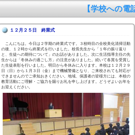
【学校への電話連
１２月２５日 終業式
こんにちは。今日は２学期の終業式です。３校時目の全校美化清掃活動
の後、１２時から終業式を行いました。校長先生から「１年の振り返り
と、生徒への期待について」のお話がありました。次に生活指導主任の先
生からは「冬休みの過ごし方」の注意がありました。続いて各賞を受賞し
た生徒表彰を行いました。明日から冬休みに入ります。本校は１２月２９
日（日）から１月３日（金）まで機械警備となり、ご来校されても対応が
できませんのでご承知おきください。地域、保護者の皆様方には、本校の
教育活動にご理解・ご協力を賜りお礼を申し上げます。どうぞよいお年を
お迎えください。