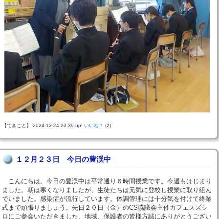
【できごと】 2024-12-24 20:39 up!
いいね！
(2)
１２月２３日 今日の豊渓中
こんにちは。今日の豊渓中は平常通り６時間授業です。今週もはじまり
ました。朝は寒くなりましたが、生徒たちは元気に登校し授業に取り組ん
でいました。感染症が流行しています。体調管理には十分気を付けて終業
式まで頑張りましょう。先日２０日（金）のCS協議会主催カフェスズシ
ロにご参会いただきました、地域、保護者の皆様方誠にありがとうござい