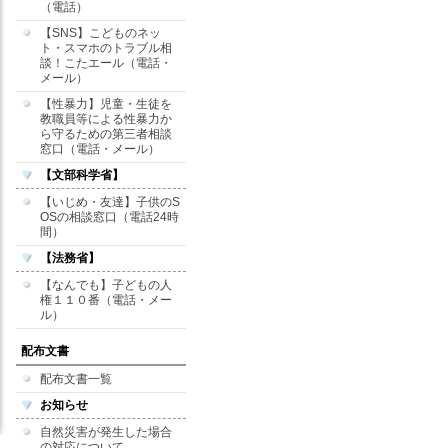
（電話）
【SNS】こどものネッ
ト・スマホのトラブル相
談！こたエール（電話・
メール）
【性暴力】児童・生徒を
教職員等による性暴力か
ら守るための第三者相談
窓口（電話・メール）
【文部科学省】
【いじめ・友達】子供のS
OSの相談窓口（電話24時
間）
【法務省】
【なんでも】子どもの人
権１１０番（電話・メー
ル）
配布文書
配布文書一覧
お知らせ
自然災害が発生した場合
の対応について