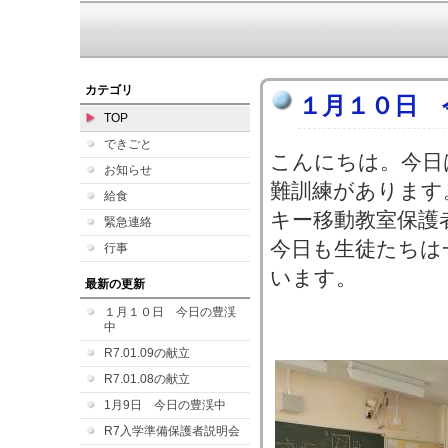
カテゴリ
１月１０日 
TOP
できごと
こんにちは。今日
お知らせ
難訓練があります
給食
キー移動教室保護
緊急連絡
今日も生徒たちは
行事
います。
最新の更新
１月１０日 今日の豊渓
中
R7.01.09の献立
R7.01.08の献立
1月9日 今日の豊渓中
R7入学準備保護者説明会