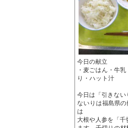
今日の献立
・麦ごはん・牛乳
り・ハット汁
今日は「引きない
ないりは福島県の
は
大根や人参を「千
ます。千切りの材