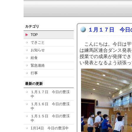
カテゴリ
１月１７日 今日
TOP
できごと
こんにちは。今日は平
は練馬区連合ダンス発表
お知らせ
授業での成果が発揮でき
給食
い発表となるよう頑張っ
緊急連絡
行事
最新の更新
１月１７日 今日の豊渓
中
１月１６日 今日の豊渓
中
１月１５日 今日の豊渓
中
1月14日 今日の豊渓中