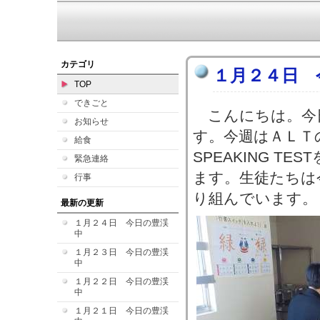
カテゴリ
１月２４日 
TOP
できごと
こんにちは。今
お知らせ
す。今週はＡＬＴ
給食
SPEAKING T
緊急連絡
ます。生徒たちは
行事
り組んでいます。
最新の更新
１月２４日 今日の豊渓
中
１月２３日 今日の豊渓
中
１月２２日 今日の豊渓
中
１月２１日 今日の豊渓