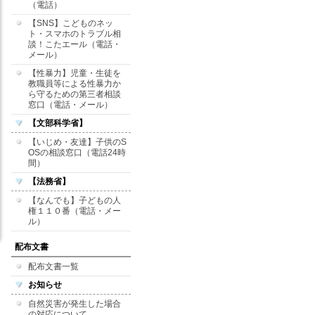
（電話）
【SNS】こどものネッ
ト・スマホのトラブル相
談！こたエール（電話・
メール）
【性暴力】児童・生徒を
教職員等による性暴力か
ら守るための第三者相談
窓口（電話・メール）
【文部科学省】
【いじめ・友達】子供のS
OSの相談窓口（電話24時
間）
【法務省】
【なんでも】子どもの人
権１１０番（電話・メー
ル）
配布文書
配布文書一覧
お知らせ
自然災害が発生した場合
の対応について