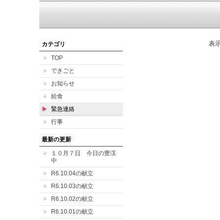
表
カテゴリ
TOP
できごと
お知らせ
給食
緊急連絡
行事
最新の更新
１０月７日 今日の豊渓
中
R6.10.04の献立
R6.10.03の献立
R6.10.02の献立
R6.10.01の献立