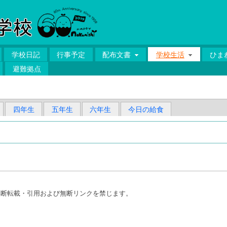
学校日記
行事予定
配布文書
学校生活
ひまわ
避難拠点
四年生
五年生
六年生
今日の給食
無断転載・引用および無断リンクを禁じます。