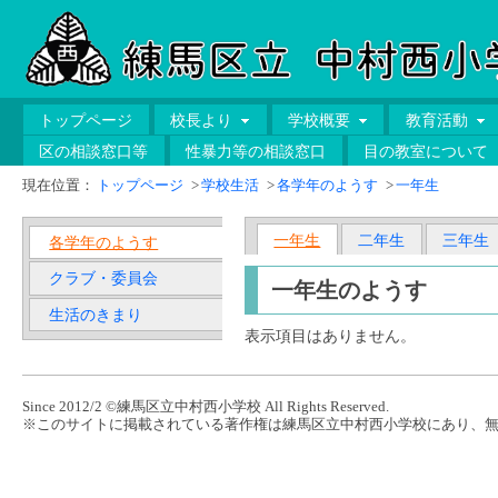
トップページ
校長より
学校概要
教育活動
区の相談窓口等
性暴力等の相談窓口
目の教室について
現在位置：
トップページ
>
学校生活
>
各学年のようす
>
一年生
一年生
二年生
三年生
各学年のようす
クラブ・委員会
一年生のようす
生活のきまり
表示項目はありません。
Since 2012/2 ©練馬区立中村西小学校 All Rights Reserved.
※このサイトに掲載されている著作権は練馬区立中村西小学校にあり、