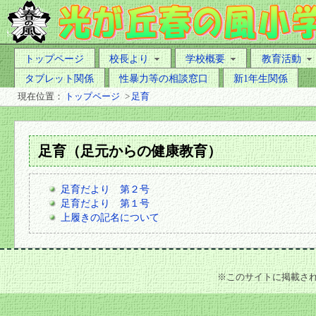
トップページ
校長より
学校概要
教育活動
タブレット関係
性暴力等の相談窓口
新1年生関係
現在位置：
トップページ
>
足育
足育（足元からの健康教育）
足育だより 第２号
足育だより 第１号
上履きの記名について
※このサイトに掲載さ