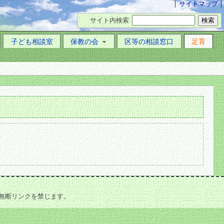
サイトマップ
サイト内検索
子ども相談室
保教の会
区等の相談窓口
足育
無断リンクを禁じます。