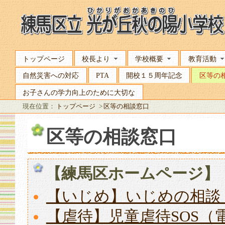
トップページ
校長より
学校概要
教育活動
自然災害への対応
PTA
開校１５周年記念
区等の
お子さんの学力向上のために大切な
現在位置：
トップページ
>
区等の相談窓口
区等の相談窓口
【練馬区ホームページ】
【いじめ】いじめの相談
【虐待】児童虐待SOS（