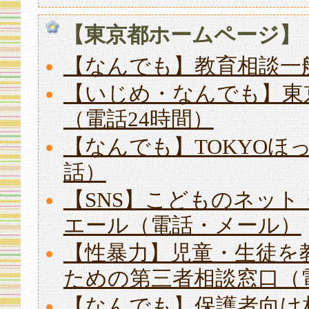
【東京都ホームページ】
【なんでも】教育相談一
【いじめ・なんでも】東
（電話24時間）
【なんでも】TOKYO
話）
【SNS】こどものネッ
エール（電話・メール）
【性暴力】児童・生徒を
ための第三者相談窓口（
【なんでも】保護者向け