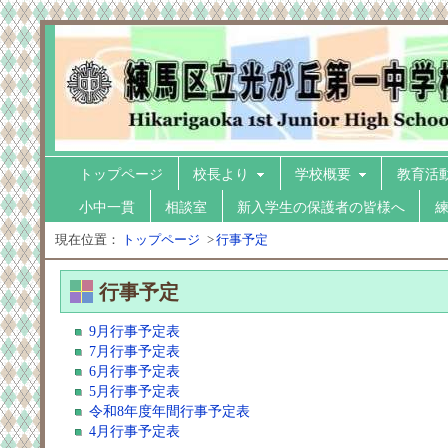
トップページ
校長より
学校概要
教育活
小中一貫
相談室
新入学生の保護者の皆様へ
現在位置：
トップページ
>
行事予定
行事予定
9月行事予定表
7月行事予定表
6月行事予定表
5月行事予定表
令和8年度年間行事予定表
4月行事予定表