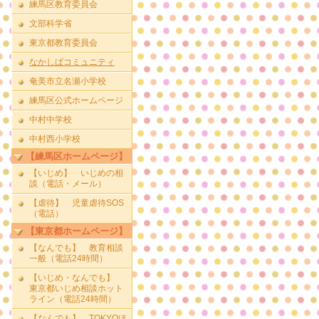
練馬区教育委員会
文部科学省
東京都教育委員会
なかしばコミュニティ
奄美市立名瀬小学校
練馬区公式ホームページ
中村中学校
中村西小学校
【練馬区ホームページ】
【いじめ】 いじめの相
談（電話・メール）
【虐待】 児童虐待SOS
（電話）
【東京都ホームページ】
【なんでも】 教育相談
一般（電話24時間）
【いじめ・なんでも】
東京都いじめ相談ホット
ライン（電話24時間）
【なんでも】 TOKYOほ