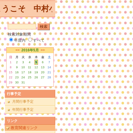
うこそ 中村小学校 ホームペー
検索対象期間
年度内
すべて
<<
2016年5月
>>
日
月
火
水
木
金
土
1
2
3
4
5
6
7
8
9
10
11
12
13
14
15
16
17
18
19
20
21
22
23
24
25
26
27
28
29
30
31
行事予定
月間行事予定
年間行事予定
リンク
教育関連リンク