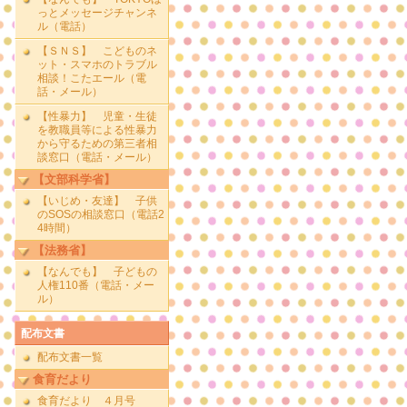
っとメッセージチャンネ
ル（電話）
【ＳＮＳ】 こどものネ
ット・スマホのトラブル
相談！こたエール（電
話・メール）
【性暴力】 児童・生徒
を教職員等による性暴力
から守るための第三者相
談窓口（電話・メール）
【文部科学省】
【いじめ・友達】 子供
のSOSの相談窓口（電話2
4時間）
【法務省】
【なんでも】 子どもの
人権110番（電話・メー
ル）
配布文書
配布文書一覧
食育だより
食育だより ４月号