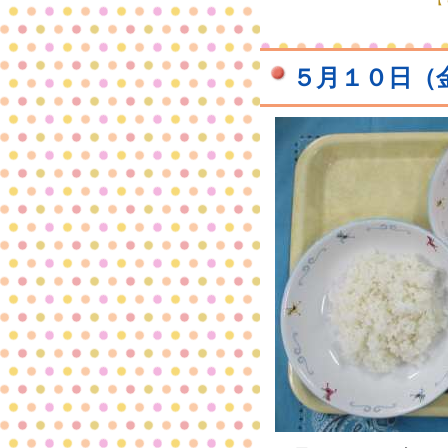
【で
５月１０日（