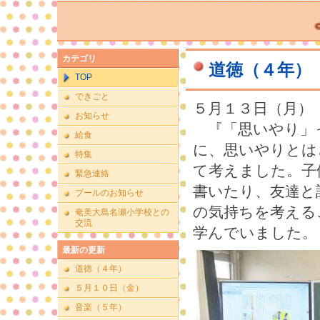
よう
カテゴリ
道徳（４年）
TOP
できごと
５月１３日（月
お知らせ
『「思いやり」
給食
に、思いやりとは
特集
て考えました。子
緊急連絡
書いたり、友達と
プールのお知らせ
の気持ちを考える
奄美大島名瀬小学校との
交流
学んでいました。
最新の更新
道徳（４年）
５月１０日（金）
音楽（５年）