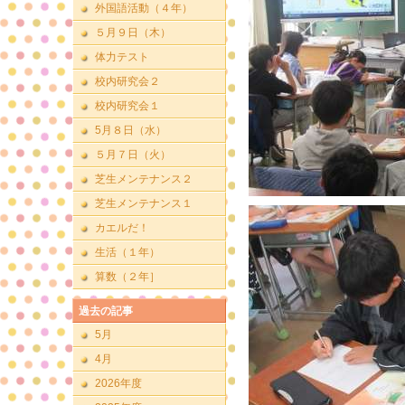
外国語活動（４年）
５月９日（木）
体力テスト
校内研究会２
校内研究会１
5月８日（水）
５月７日（火）
芝生メンテナンス２
芝生メンテナンス１
カエルだ！
生活（１年）
算数（２年］
過去の記事
5月
4月
2026年度