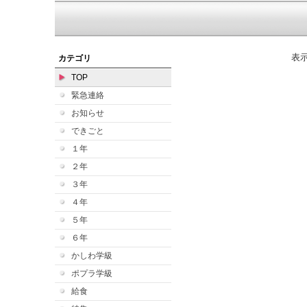
表
カテゴリ
TOP
緊急連絡
お知らせ
できごと
１年
２年
３年
４年
５年
６年
かしわ学級
ポプラ学級
給食