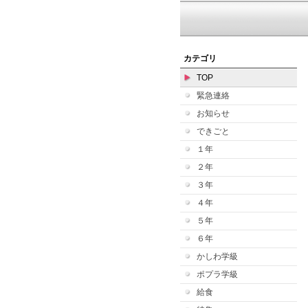
カテゴリ
TOP
緊急連絡
お知らせ
できごと
１年
２年
３年
４年
５年
６年
かしわ学級
ポプラ学級
給食