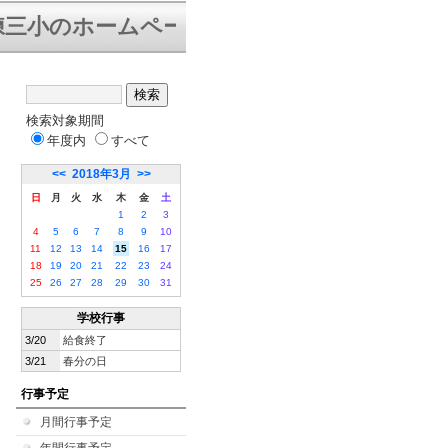
三小のホームページにようこそ。下は「学校
検索対象期間
年度内
すべて
<<
2018年3月
>>
日
月
火
水
木
金
土
1
2
3
4
5
6
7
8
9
10
11
12
13
14
15
16
17
18
19
20
21
22
23
24
25
26
27
28
29
30
31
学校行事
3/20
給食終了
3/21
春分の日
行事予定
月間行事予定