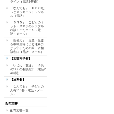
ライン（電話24時間）
「なんでも」 TOKYOほ
っとメッセージチャンネ
ル（電話）
「ＳＮＳ」 こどものネ
ット・スマホのトラブル
相談！こたエール（電
話・メール）
「性暴力」 児童・生徒
を教職員等による性暴力
から守るための第三者相
談窓口（電話・メール）
【文部科学省】
「いじめ・友達」 子供
のSOSの相談窓口（電話2
4時間）
【法務省】
「なんでも」 子どもの
人権110番（電話・メー
ル）
配布文書
配布文書一覧