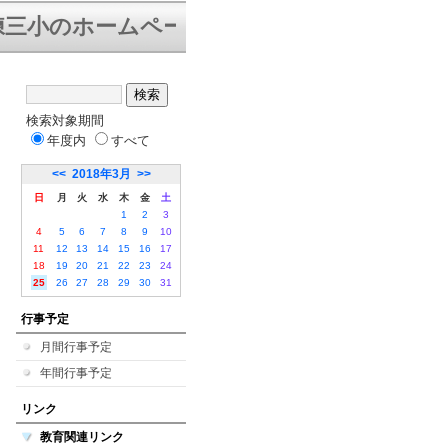
三小のホームページにようこそ。下は「学校
検索対象期間
年度内
すべて
<<
2018年3月
>>
日
月
火
水
木
金
土
1
2
3
4
5
6
7
8
9
10
11
12
13
14
15
16
17
18
19
20
21
22
23
24
25
26
27
28
29
30
31
行事予定
月間行事予定
年間行事予定
リンク
教育関連リンク