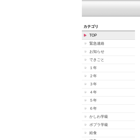
カテゴリ
TOP
緊急連絡
お知らせ
できごと
１年
２年
３年
４年
５年
６年
かしわ学級
ポプラ学級
給食