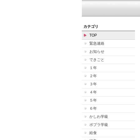
カテゴリ
TOP
緊急連絡
お知らせ
できごと
１年
２年
３年
４年
５年
６年
かしわ学級
ポプラ学級
給食