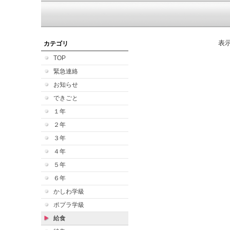
表
カテゴリ
TOP
緊急連絡
お知らせ
できごと
１年
２年
３年
４年
５年
６年
かしわ学級
ポプラ学級
給食